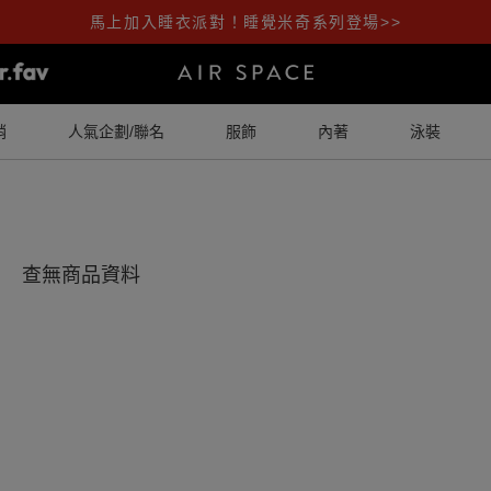
馬上加入睡衣派對！睡覺米奇系列登場>>
銷
人氣企劃/聯名
服飾
內著
泳裝
查無商品資料