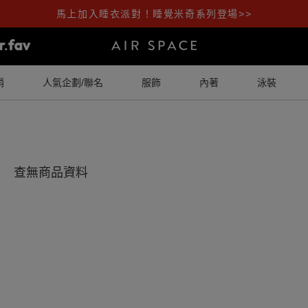
馬上加入睡衣派對！睡覺米奇系列登場>>
銷
人氣企劃/聯名
服飾
內著
泳裝
查無商品資料