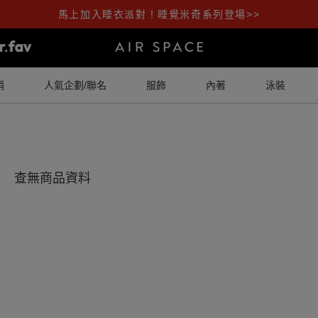
馬上加入睡衣派對！睡覺米奇系列登場>>
銷
人氣企劃/聯名
服飾
內著
泳裝
查無商品資料