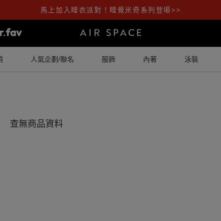
馬上加入睡衣派對！睡覺米奇系列登場>>
銷
人氣企劃/聯名
服飾
內著
泳裝
查無商品資料