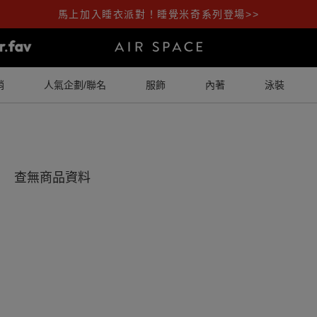
馬上加入睡衣派對！睡覺米奇系列登場>>
銷
人氣企劃/聯名
服飾
內著
泳裝
查無商品資料