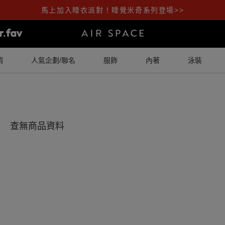
馬上加入睡衣派對！睡覺米奇系列登場>>
銷
人氣企劃/聯名
服飾
內著
泳裝
查無商品資料