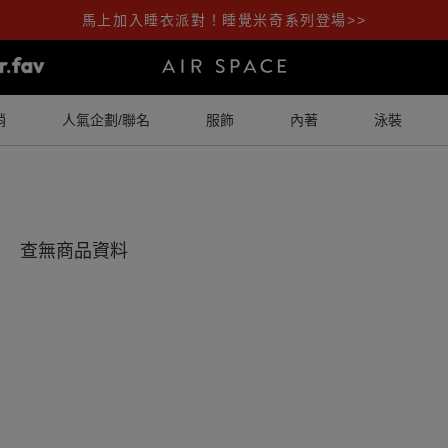
馬上加入睡衣派對！睡覺米奇系列登場>>
銷
人氣企劃/聯名
服飾
內著
泳裝
查無商品資料