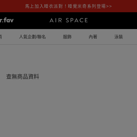
馬上加入睡衣派對！睡覺米奇系列登場>>
銷
人氣企劃/聯名
服飾
內著
泳裝
查無商品資料