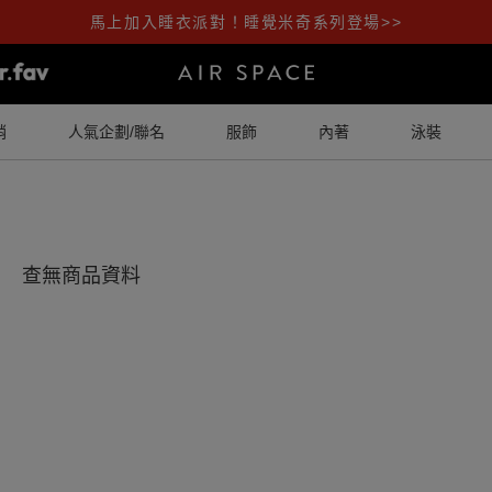
馬上加入睡衣派對！睡覺米奇系列登場>>
銷
人氣企劃/聯名
服飾
內著
泳裝
查無商品資料