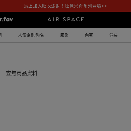
馬上加入睡衣派對！睡覺米奇系列登場>>
銷
人氣企劃/聯名
服飾
內著
泳裝
查無商品資料