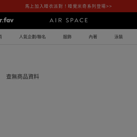
馬上加入睡衣派對！睡覺米奇系列登場>>
銷
人氣企劃/聯名
服飾
內著
泳裝
查無商品資料