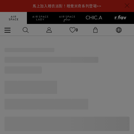
馬上加入睡衣派對！睡覺米奇系列登場>>
0