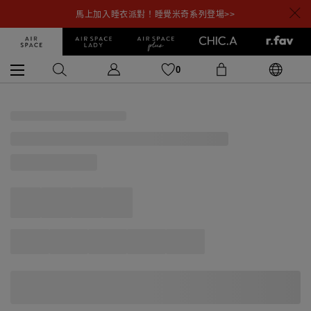
馬上加入睡衣派對！睡覺米奇系列登場>>
0