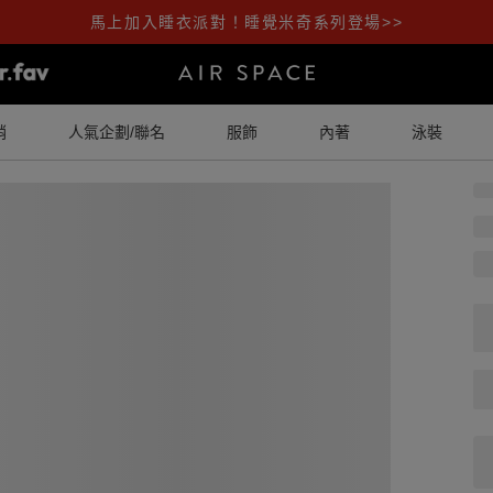
馬上加入睡衣派對！睡覺米奇系列登場>>
銷
人氣企劃/聯名
服飾
內著
泳裝