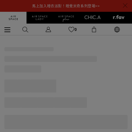
馬上加入睡衣派對！睡覺米奇系列登場>>
0