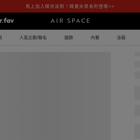
馬上加入睡衣派對！睡覺米奇系列登場>>
銷
人氣企劃/聯名
服飾
內著
泳裝