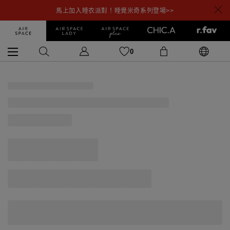
馬上加入睡衣派對！睡覺米奇系列登場>>
0