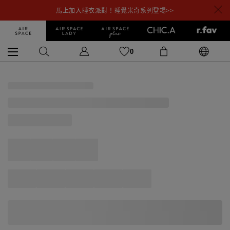
馬上加入睡衣派對！睡覺米奇系列登場>>
0