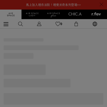
馬上加入睡衣派對！睡覺米奇系列登場>>
0