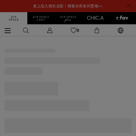
馬上加入睡衣派對！睡覺米奇系列登場>>
0