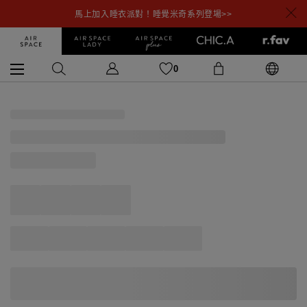
馬上加入睡衣派對！睡覺米奇系列登場>>
0