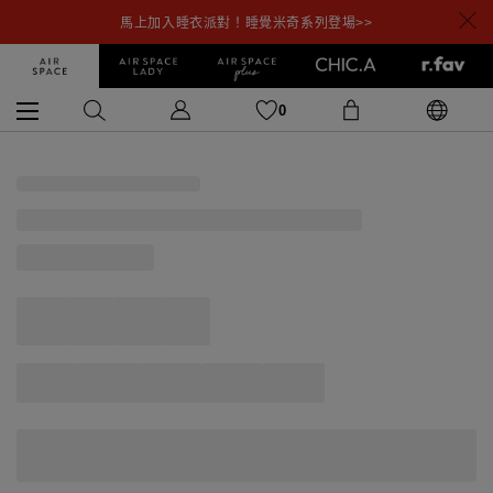
馬上加入睡衣派對！睡覺米奇系列登場>>
0