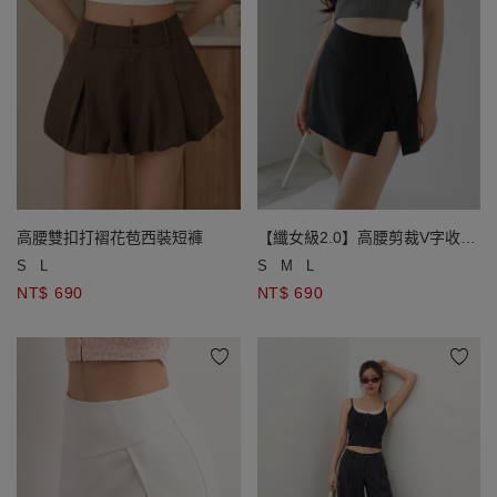
高腰雙扣打褶花苞西裝短褲
【纖女級2.0】高腰剪裁V字收腹
褲裙
S
L
S
M
L
NT$ 690
NT$ 690