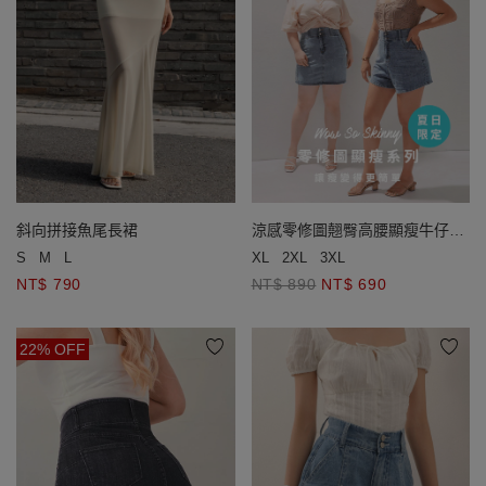
斜向拼接魚尾長裙
涼感零修圖翹臀高腰顯瘦牛仔短
褲
S
M
L
XL
2XL
3XL
NT$ 790
NT$ 890
NT$ 690
22% OFF