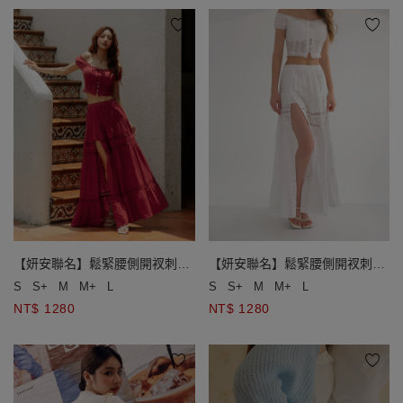
【妍安聯名】鬆緊腰側開衩刺繡
【妍安聯名】鬆緊腰側開衩刺繡
蕾絲蛋糕長裙
蕾絲蛋糕長裙
S
S+
M
M+
L
S
S+
M
M+
L
NT$ 1280
NT$ 1280