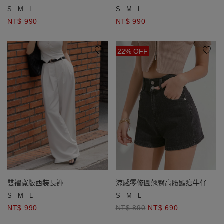
直筒落地長褲
S
M
L
S
M
L
NT$ 990
NT$ 990
22% OFF
涼感零修圖翹臀高腰顯瘦牛仔短
雙褶寬版西裝長褲
褲
S
M
L
S
M
L
NT$ 890
NT$ 690
NT$ 990