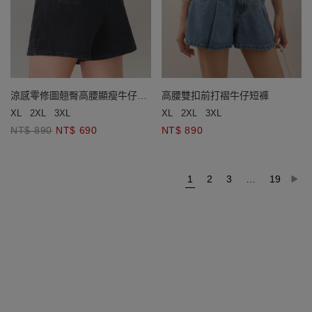
涼感零修圖翹臀高腰顯瘦牛仔短
高腰雙扣前打褶牛仔短褲
褲
XL
2XL
3XL
XL
2XL
3XL
NT$ 890
NT$ 690
NT$ 890
1
2
3
…
19