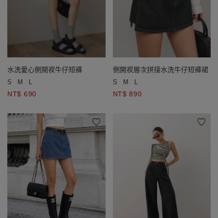
水洗愛心側開衩牛仔短褲
側開衩層次拼接水洗牛仔短褲裙
S
M
L
S
M
L
NT$ 690
NT$ 890