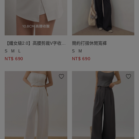
【纖女級2.0】高腰剪裁V字收腹
簡約打摺休閒寬褲
褲裙
S
M
L
S
M
NT$ 690
NT$ 690