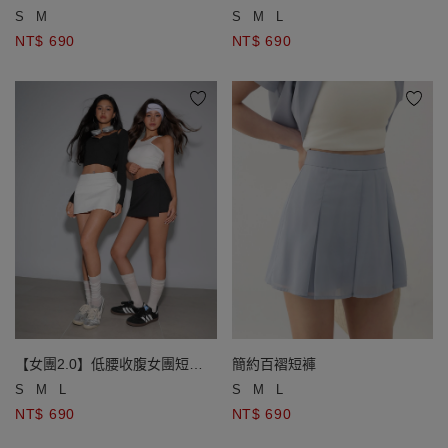
裙
裙
S
M
S
M
L
NT$ 690
NT$ 690
【女團2.0】低腰收腹女團短褲
簡約百褶短褲
裙
S
M
L
S
M
L
NT$ 690
NT$ 690