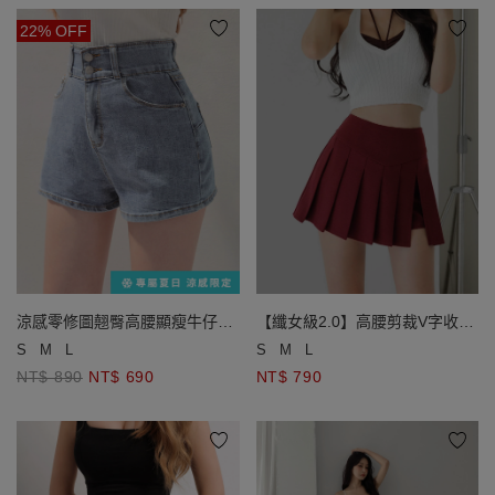
22% OFF
涼感零修圖翹臀高腰顯瘦牛仔短
【纖女級2.0】高腰剪裁V字收腹
褲
百褶褲裙
S
M
L
S
M
L
NT$ 890
NT$ 690
NT$ 790