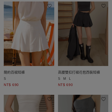
簡約百褶短褲
高腰雙扣打褶花苞西裝短褲
S
S
M
L
NT$ 690
NT$ 690