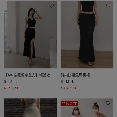
【AIR空氣棉零重力】輕塑收腹
斜向拼接魚尾長裙
開衩直筒長裙
S
M
L
S
M
L
NT$ 790
NT$ 790
22% OFF