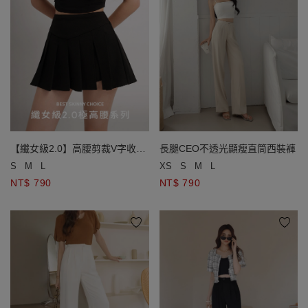
【纖女級2.0】高腰剪裁V字收腹
長腿CEO不透光顯瘦直筒西裝褲
百褶褲裙
S
M
L
XS
S
M
L
NT$ 790
NT$ 790