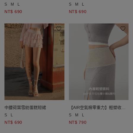
S
M
L
S
M
L
NT$ 690
NT$ 690
中腰荷葉雪紡蛋糕短裙
【AIR空氣棉零重力】輕塑收腹
開衩直筒長裙
S
L
S
M
L
NT$ 690
NT$ 790