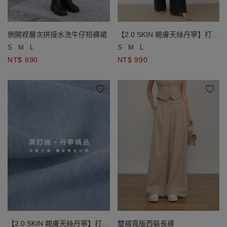
側開衩層次拼接水洗牛仔短褲裙
【2.0 SKIN 親膚天絲丹寧】打褶
直筒落地長褲
S
M
L
S
M
L
NT$ 890
NT$ 990
【2.0 SKIN 親膚天絲丹寧】打褶
雙褶寬版西裝長褲