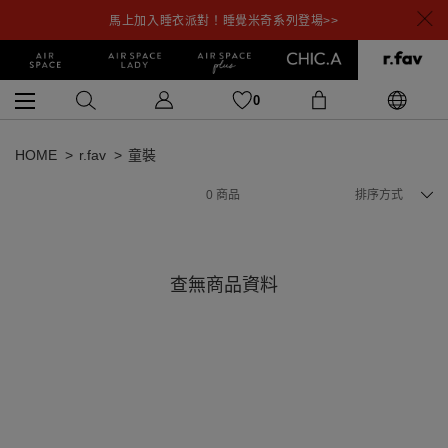
馬上加入睡衣派對！睡覺米奇系列登場>>
0
HOME
r.fav
童裝
0
商品
排序方式
查無商品資料