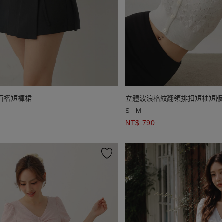
百褶短褲裙
立體波浪格紋翻領排扣短袖短
S
M
NT$ 790