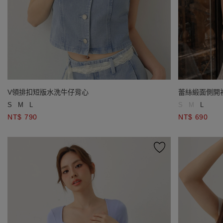
V領排扣短版水洗牛仔背心
蕾絲緞面側開
S
M
L
S
M
L
NT$ 790
NT$ 690