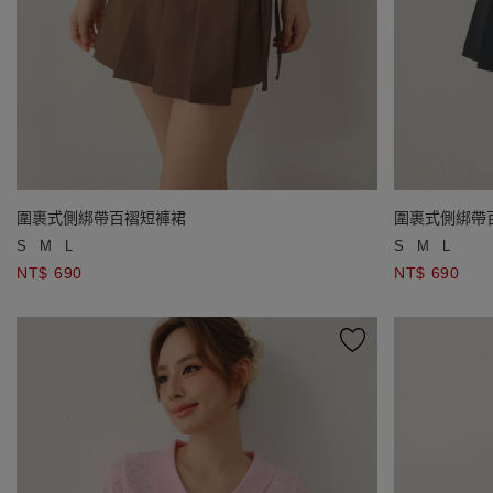
圍裹式側綁帶百褶短褲裙
圍裹式側綁帶
S
M
L
S
M
L
NT$ 690
NT$ 690