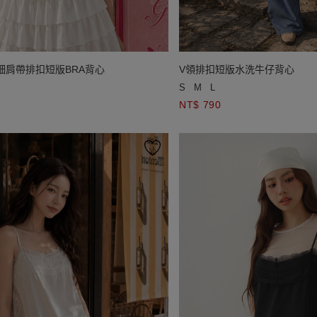
細肩帶排扣短版BRA背心
V領排扣短版水洗牛仔背心
S
M
L
NT$ 790