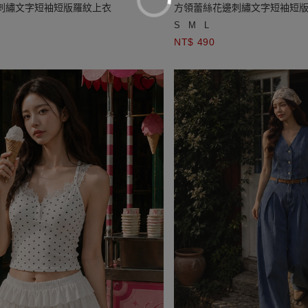
刺繡文字短袖短版羅紋上衣
方領蕾絲花邊刺繡文字短袖短
S
M
L
NT$ 490