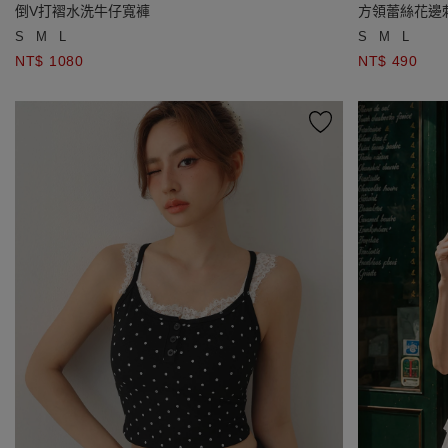
倒V打褶水洗牛仔寬褲
方領蕾絲花邊
S
M
L
S
M
L
NT$ 1080
NT$ 490