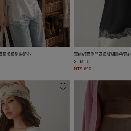
衩長版細肩帶背心
蕾絲緞面側開衩長版細肩帶背
S
M
L
NT$ 690