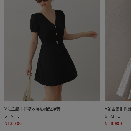
V領金屬扣抓皺收腰澎袖短洋裝
V領金屬扣抓
S
M
L
S
M
L
NT$ 990
NT$ 990