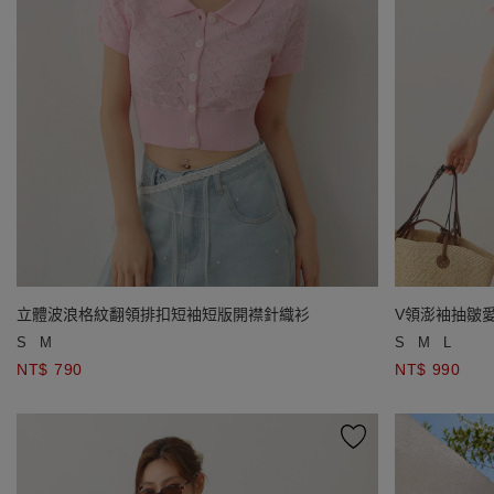
立體波浪格紋翻領排扣短袖短版開襟針織衫
V領澎袖抽皺
S
M
S
M
L
NT$ 790
NT$ 990