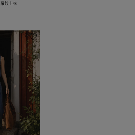
版羅紋上衣