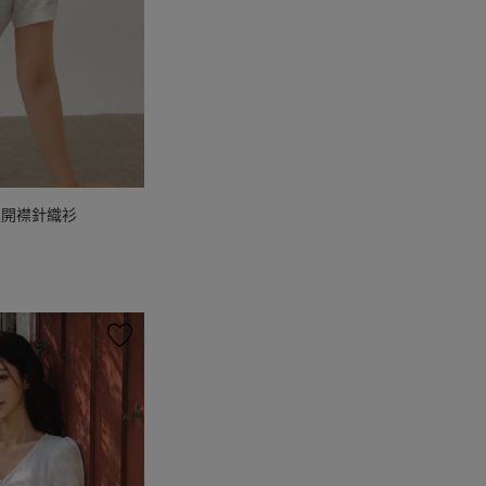
版開襟針織衫