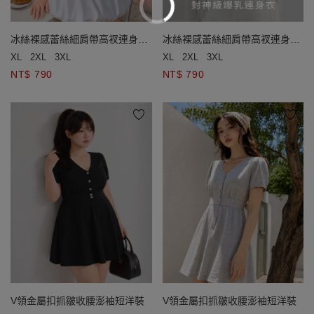
冰絲裸感蕾絲細肩帶高衩連身衣
冰絲裸感蕾絲細肩帶高衩連身衣
(附胸墊)
(附胸墊)
XL
2XL
3XL
XL
2XL
3XL
NT$ 790
NT$ 790
V領金屬扣抓皺收腰澎袖短洋裝
V領金屬扣抓皺收腰澎袖短洋裝