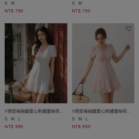
開襟針織衫
開襟針織衫
S
M
S
M
NT$ 790
NT$ 790
V領澎袖抽皺愛心刺繡蕾絲荷葉
V領澎袖抽皺愛心刺繡蕾絲荷葉
邊短洋裝
邊短洋裝
S
M
L
S
M
L
NT$ 990
NT$ 990