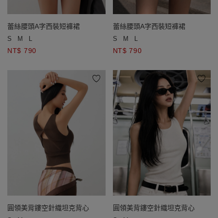
蕾絲腰頭A字西裝短褲裙
蕾絲腰頭A字西裝短褲裙
S
M
L
S
M
L
NT$ 790
NT$ 790
圓領美背鏤空針織坦克背心
圓領美背鏤空針織坦克背心