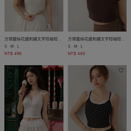
方領蕾絲花邊刺繡文字短袖短版
方領蕾絲花邊刺繡文字短袖短版
羅紋上衣
羅紋上衣
S
M
L
S
M
L
NT$ 490
NT$ 490