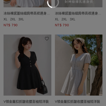
冰絲裸感蕾絲細肩帶高衩連身衣
冰絲裸感蕾絲細肩帶高衩連身衣
(附胸墊)
(附胸墊)
XL
2XL
3XL
XL
2XL
3XL
NT$ 790
NT$ 790
V領金屬扣抓皺收腰澎袖短洋裝
V領金屬扣抓皺收腰澎袖短洋裝