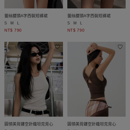
蕾絲腰頭A字西裝短褲裙
蕾絲腰頭A字西裝短褲裙
S
M
L
S
M
L
NT$ 790
NT$ 790
圓領美背鏤空針織坦克背心
圓領美背鏤空針織坦克背心