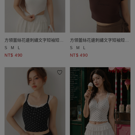
方領蕾絲花邊刺繡文字短袖短版
方領蕾絲花邊刺繡文字短袖短版
羅紋上衣
羅紋上衣
S
M
L
S
M
L
NT$ 490
NT$ 490