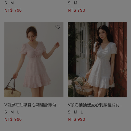
開襟針織衫
開襟針織衫
S
M
S
M
NT$ 790
NT$ 790
V領澎袖抽皺愛心刺繡蕾絲荷葉
V領澎袖抽皺愛心刺繡蕾絲荷葉
邊短洋裝
邊短洋裝
S
M
L
S
M
L
NT$ 990
NT$ 990