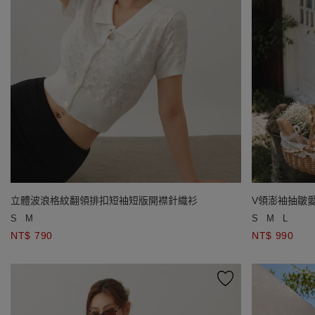
立體波浪格紋翻領排扣短袖短版開襟針織衫
V領澎袖抽皺
S
M
S
M
L
NT$ 790
NT$ 990