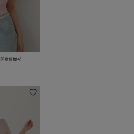
版開襟針織衫