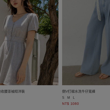
皺收腰澎袖短洋裝
倒V打褶水洗牛仔寬褲
S
M
L
NT$ 1080