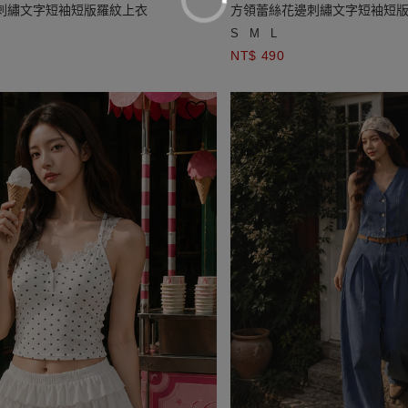
刺繡文字短袖短版羅紋上衣
方領蕾絲花邊刺繡文字短袖短
S
M
L
NT$ 490