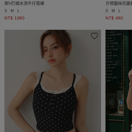
倒V打褶水洗牛仔寬褲
方領蕾絲花邊
S
M
L
S
M
L
NT$ 1080
NT$ 490