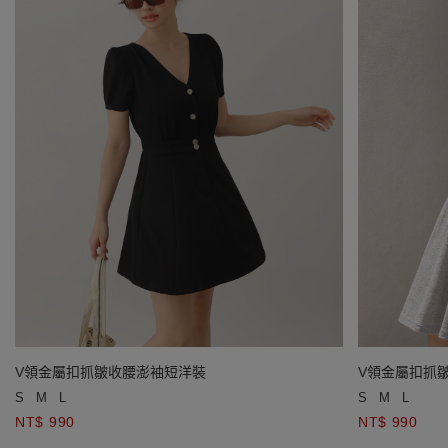
V領金屬扣抓皺收腰澎袖短洋裝
V領金屬扣抓
S
M
L
S
M
L
NT$ 990
NT$ 990