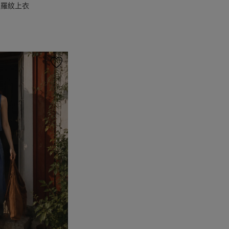
版羅紋上衣