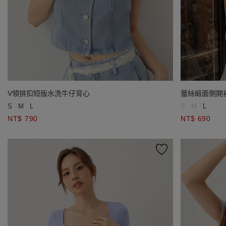
V領排扣短版水洗牛仔背心
蕾絲緞面側開
S
M
L
S
M
L
NT$ 790
NT$ 690