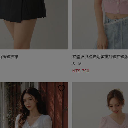
百褶短褲裙
立體波浪格紋翻領排扣短袖短
S
M
NT$ 790