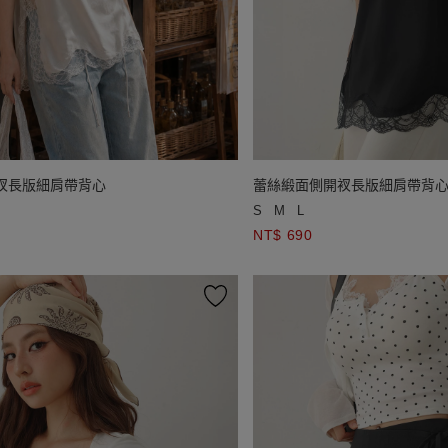
衩長版細肩帶背心
蕾絲緞面側開衩長版細肩帶背
S
M
L
NT$ 690