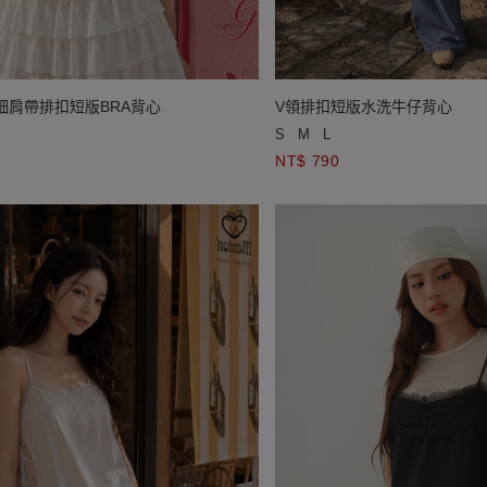
細肩帶排扣短版BRA背心
V領排扣短版水洗牛仔背心
S
M
L
NT$ 790