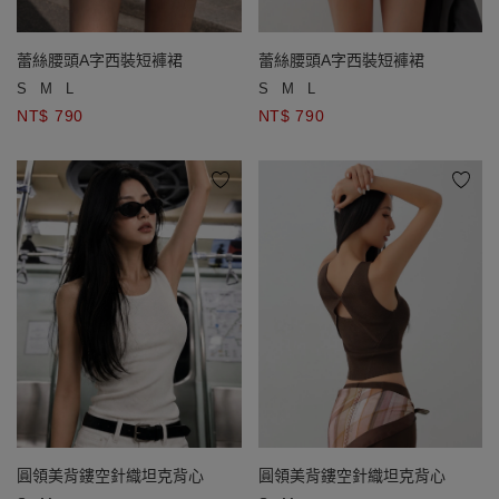
蕾絲腰頭A字西裝短褲裙
蕾絲腰頭A字西裝短褲裙
S
M
L
S
M
L
NT$ 790
NT$ 790
圓領美背鏤空針織坦克背心
圓領美背鏤空針織坦克背心