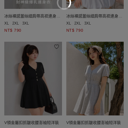
冰絲裸感蕾絲細肩帶高衩連身衣
冰絲裸感蕾絲細肩帶高衩連身衣
(附胸墊)
(附胸墊)
XL
2XL
3XL
XL
2XL
3XL
NT$ 790
NT$ 790
V領金屬扣抓皺收腰澎袖短洋裝
V領金屬扣抓皺收腰澎袖短洋裝