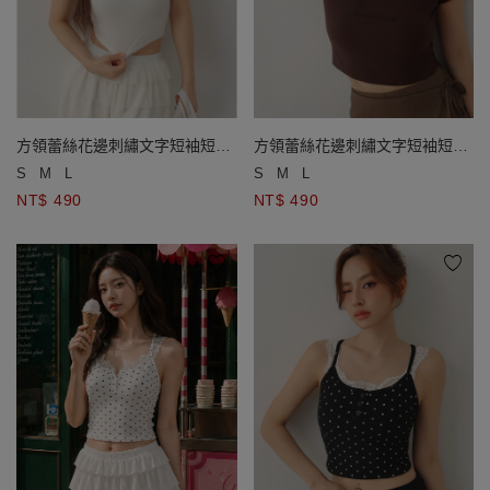
方領蕾絲花邊刺繡文字短袖短版
方領蕾絲花邊刺繡文字短袖短版
羅紋上衣
羅紋上衣
S
M
L
S
M
L
NT$ 490
NT$ 490