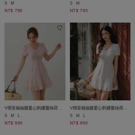
開襟針織衫
開襟針織衫
S
M
S
M
NT$ 790
NT$ 790
V領澎袖抽皺愛心刺繡蕾絲荷葉
V領澎袖抽皺愛心刺繡蕾絲荷葉
邊短洋裝
邊短洋裝
S
M
L
S
M
L
NT$ 990
NT$ 990