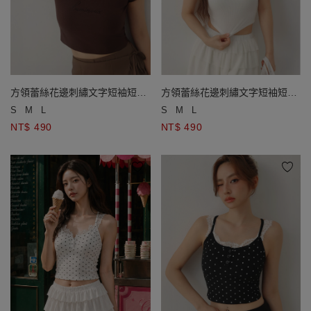
方領蕾絲花邊刺繡文字短袖短版
方領蕾絲花邊刺繡文字短袖短版
羅紋上衣
羅紋上衣
S
M
L
S
M
L
NT$ 490
NT$ 490