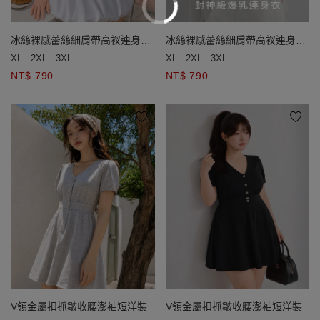
冰絲裸感蕾絲細肩帶高衩連身衣
冰絲裸感蕾絲細肩帶高衩連身衣
(附胸墊)
(附胸墊)
XL
2XL
3XL
XL
2XL
3XL
NT$ 790
NT$ 790
V領金屬扣抓皺收腰澎袖短洋裝
V領金屬扣抓皺收腰澎袖短洋裝