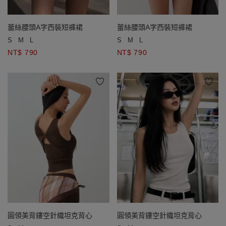
蕾絲腰頭A字西裝短褲裙
蕾絲腰頭A字西裝短褲裙
S
M
L
S
M
L
NT$ 790
NT$ 790
圓領美背鏤空針織坦克背心
圓領美背鏤空針織坦克背心