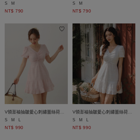
開襟針織衫
開襟針織衫
S
M
S
M
NT$ 790
NT$ 790
V領澎袖抽皺愛心刺繡蕾絲荷葉
V領澎袖抽皺愛心刺繡蕾絲荷葉
邊短洋裝
邊短洋裝
S
M
L
S
M
L
NT$ 990
NT$ 990