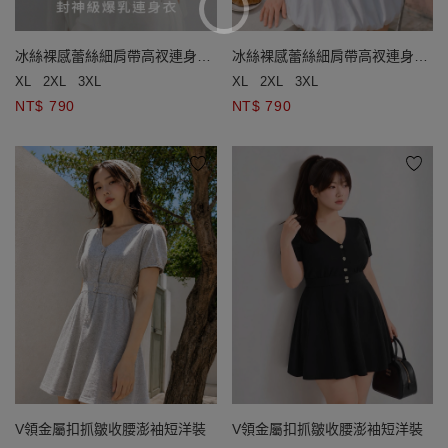
冰絲裸感蕾絲細肩帶高衩連身衣
冰絲裸感蕾絲細肩帶高衩連身衣
(附胸墊)
(附胸墊)
XL
2XL
3XL
XL
2XL
3XL
NT$ 790
NT$ 790
V領金屬扣抓皺收腰澎袖短洋裝
V領金屬扣抓皺收腰澎袖短洋裝