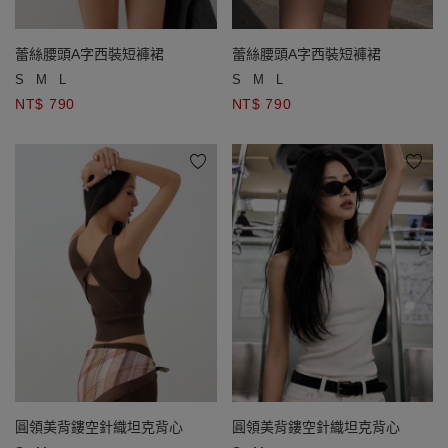
蕾絲腰頭A字西裝短褲裙
蕾絲腰頭A字西裝短褲裙
S
M
L
S
M
L
NT$ 790
NT$ 790
圓領美背鏤空針織坦克背心
圓領美背鏤空針織坦克背心