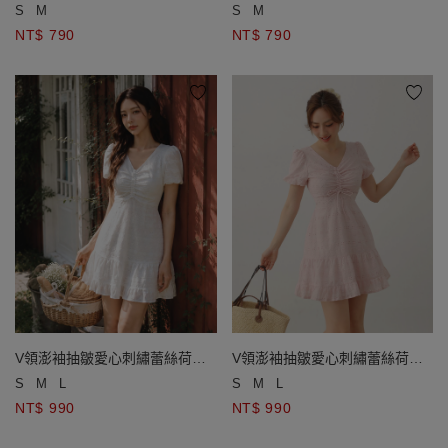
開襟針織衫
開襟針織衫
S
M
S
M
NT$ 790
NT$ 790
V領澎袖抽皺愛心刺繡蕾絲荷葉
V領澎袖抽皺愛心刺繡蕾絲荷葉
邊短洋裝
邊短洋裝
S
M
L
S
M
L
NT$ 990
NT$ 990