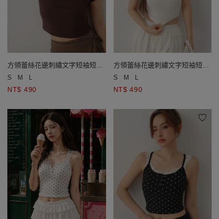
方領蕾絲花邊刺繡文字短袖短版
方領蕾絲花邊刺繡文字短袖短版
羅紋上衣
羅紋上衣
S
M
L
S
M
L
NT$ 490
NT$ 490