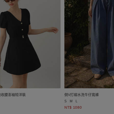
皺收腰澎袖短洋裝
倒V打褶水洗牛仔寬褲
S
M
L
NT$ 1080