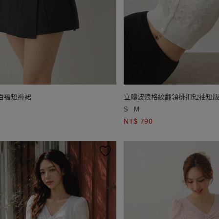
百褶短褲裙
立體波浪格紋翻領排扣短袖短
S
M
NT$ 790