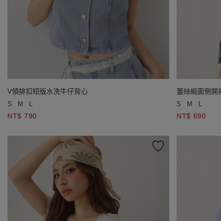
V領排扣短版水洗牛仔背心
蕾絲緞面側開
S
M
L
S
M
L
NT$ 790
NT$ 690