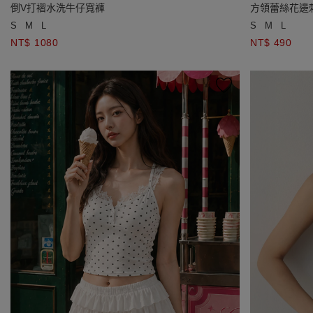
倒V打褶水洗牛仔寬褲
方領蕾絲花邊
S
M
L
S
M
L
NT$ 1080
NT$ 490