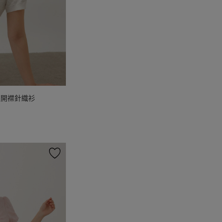
版開襟針織衫