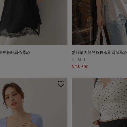
衩長版細肩帶背心
蕾絲緞面側開衩長版細肩帶背
S
M
L
NT$ 690