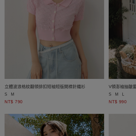
立體波浪格紋翻領排扣短袖短版開襟針織衫
V領澎袖抽皺
S
M
S
M
L
NT$ 790
NT$ 990