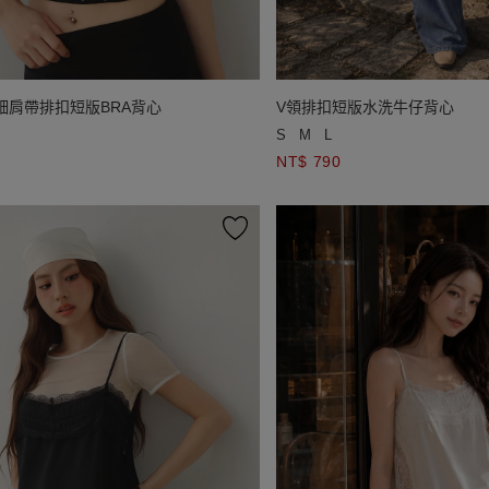
細肩帶排扣短版BRA背心
V領排扣短版水洗牛仔背心
S
M
L
NT$ 790