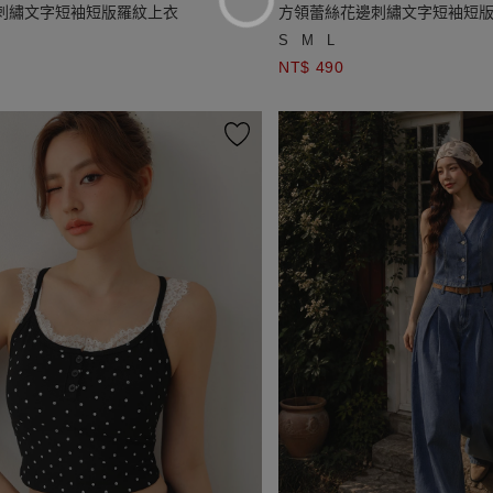
刺繡文字短袖短版羅紋上衣
方領蕾絲花邊刺繡文字短袖短
S
M
L
NT$ 490