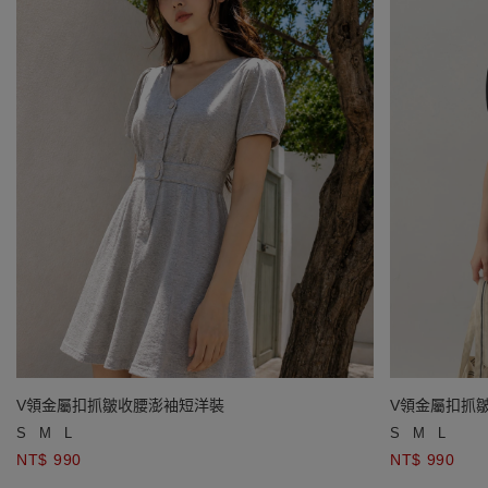
V領金屬扣抓皺收腰澎袖短洋裝
V領金屬扣抓
S
M
L
S
M
L
NT$ 990
NT$ 990