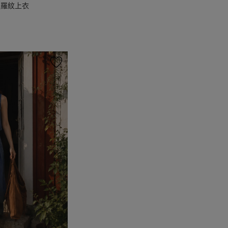
版羅紋上衣