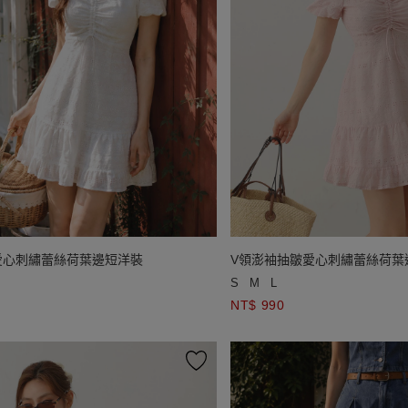
愛心刺繡蕾絲荷葉邊短洋裝
V領澎袖抽皺愛心刺繡蕾絲荷葉
S
M
L
NT$ 990