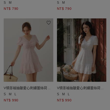
開襟針織衫
開襟針織衫
S
M
S
M
NT$ 790
NT$ 790
V領澎袖抽皺愛心刺繡蕾絲荷葉
V領澎袖抽皺愛心刺繡蕾絲荷葉
邊短洋裝
邊短洋裝
S
M
L
S
M
L
NT$ 990
NT$ 990