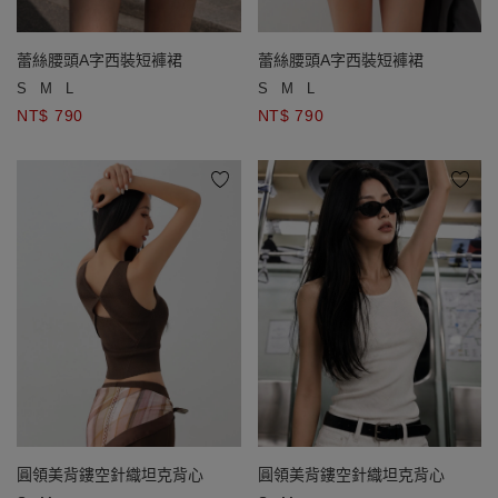
蕾絲腰頭A字西裝短褲裙
蕾絲腰頭A字西裝短褲裙
S
M
L
S
M
L
NT$ 790
NT$ 790
圓領美背鏤空針織坦克背心
圓領美背鏤空針織坦克背心