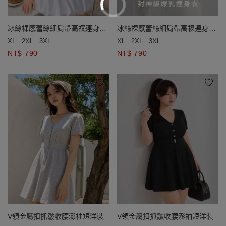
冰絲裸感蕾絲細肩帶高衩連身衣
冰絲裸感蕾絲細肩帶高衩連身衣
(附胸墊)
(附胸墊)
XL
2XL
3XL
XL
2XL
3XL
NT$ 790
NT$ 790
V領金屬扣抓皺收腰澎袖短洋裝
V領金屬扣抓皺收腰澎袖短洋裝