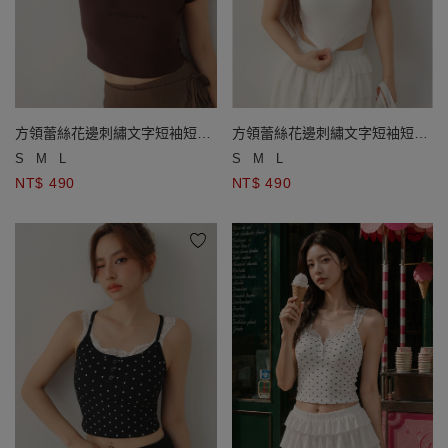
方領蕾絲花邊刺繡文字短袖短版
方領蕾絲花邊刺繡文字短袖短版
羅紋上衣
羅紋上衣
S
M
L
S
M
L
NT$ 490
NT$ 490