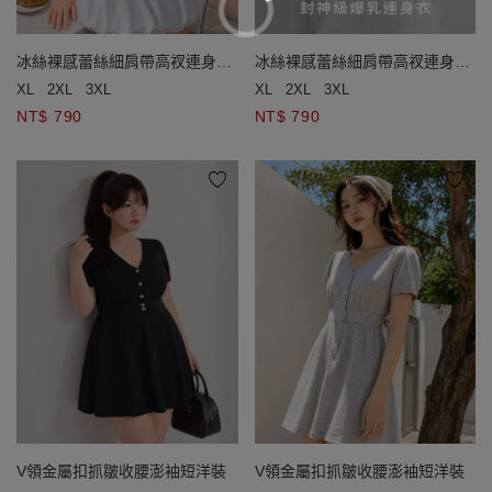
冰絲裸感蕾絲細肩帶高衩連身衣
冰絲裸感蕾絲細肩帶高衩連身衣
(附胸墊)
(附胸墊)
XL
2XL
3XL
XL
2XL
3XL
NT$ 790
NT$ 790
V領金屬扣抓皺收腰澎袖短洋裝
V領金屬扣抓皺收腰澎袖短洋裝