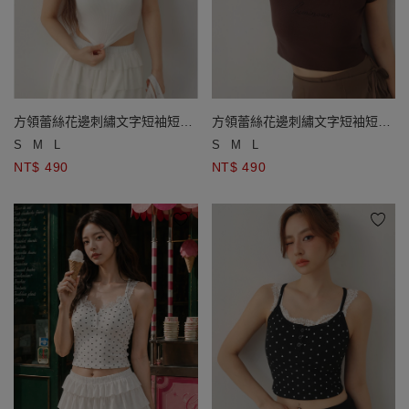
方領蕾絲花邊刺繡文字短袖短版
方領蕾絲花邊刺繡文字短袖短版
羅紋上衣
羅紋上衣
S
M
L
S
M
L
NT$ 490
NT$ 490