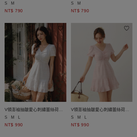
開襟針織衫
開襟針織衫
S
M
S
M
NT$ 790
NT$ 790
V領澎袖抽皺愛心刺繡蕾絲荷葉
V領澎袖抽皺愛心刺繡蕾絲荷葉
邊短洋裝
邊短洋裝
S
M
L
S
M
L
NT$ 990
NT$ 990