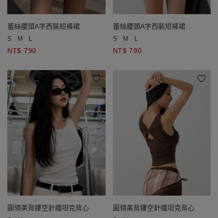
蕾絲腰頭A字西裝短褲裙
蕾絲腰頭A字西裝短褲裙
S
M
L
S
M
L
NT$ 790
NT$ 790
圓領美背鏤空針織坦克背心
圓領美背鏤空針織坦克背心