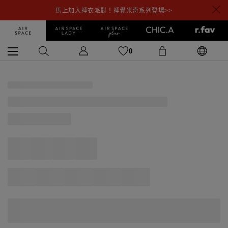
馬上加入睡衣派對！睡覺米奇系列登場>>
0