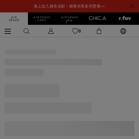
馬上加入睡衣派對！睡覺米奇系列登場>>
0