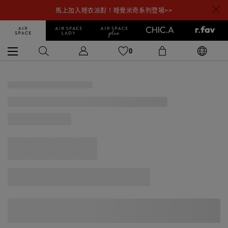
馬上加入睡衣派對！睡覺米奇系列登場>>
0