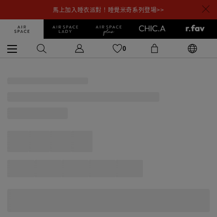
馬上加入睡衣派對！睡覺米奇系列登場>>
0