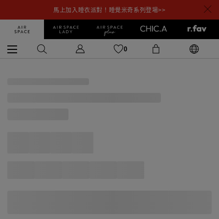
馬上加入睡衣派對！睡覺米奇系列登場>>
0