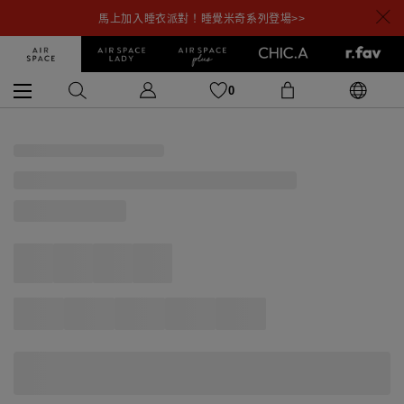
馬上加入睡衣派對！睡覺米奇系列登場>>
0