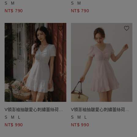
開襟針織衫
開襟針織衫
S
M
S
M
NT$ 790
NT$ 790
V領澎袖抽皺愛心刺繡蕾絲荷葉
V領澎袖抽皺愛心刺繡蕾絲荷葉
邊短洋裝
邊短洋裝
S
M
L
S
M
L
NT$ 990
NT$ 990