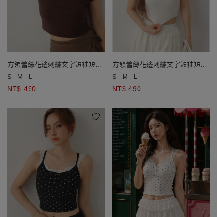
方領蕾絲花邊刺繡文字短袖短版
方領蕾絲花邊刺繡文字短袖短版
羅紋上衣
羅紋上衣
S
M
L
S
M
L
NT$ 490
NT$ 490