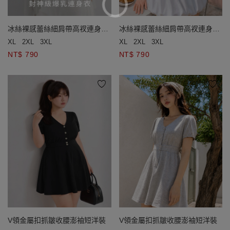
冰絲裸感蕾絲細肩帶高衩連身衣
冰絲裸感蕾絲細肩帶高衩連身衣
(附胸墊)
(附胸墊)
XL
2XL
3XL
XL
2XL
3XL
NT$ 790
NT$ 790
V領金屬扣抓皺收腰澎袖短洋裝
V領金屬扣抓皺收腰澎袖短洋裝