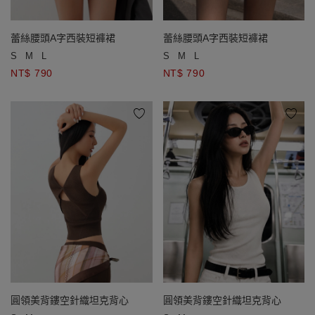
蕾絲腰頭A字西裝短褲裙
蕾絲腰頭A字西裝短褲裙
S
M
L
S
M
L
NT$ 790
NT$ 790
圓領美背鏤空針織坦克背心
圓領美背鏤空針織坦克背心