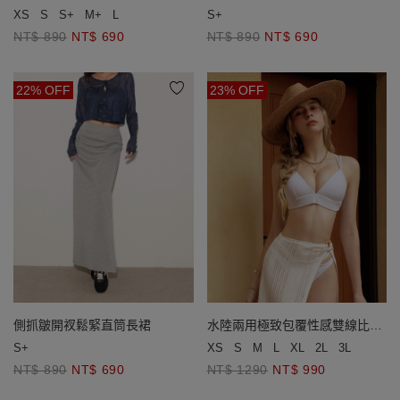
XS
S
S+
M+
L
S+
NT$ 890
NT$ 690
NT$ 890
NT$ 690
22% OFF
23% OFF
水陸兩用極致包覆性感雙線比基
側抓皺開衩鬆緊直筒長裙
尼(厚杯款)
XS
S
M
L
XL
2L
3L
S+
NT$ 1290
NT$ 990
NT$ 890
NT$ 690