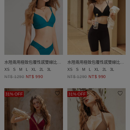
水陸兩用極致包覆性感雙線比基
水陸兩用極致包覆性感雙線比基
尼(厚杯款)
尼(厚杯款)
XS
S
M
L
XL
2L
3L
XS
S
M
L
XL
2L
3L
NT$ 1290
NT$ 990
NT$ 1290
NT$ 990
31% OFF
31% OFF