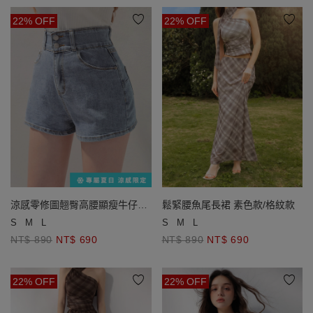
22% OFF
22% OFF
涼感零修圖翹臀高腰顯瘦牛仔短
鬆緊腰魚尾長裙 素色款/格紋款
褲
S
M
L
S
M
L
NT$ 890
NT$ 690
NT$ 890
NT$ 690
22% OFF
22% OFF