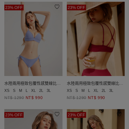
23% OFF
23% OFF
水陸兩用極致包覆性感雙線比基
水陸兩用極致包覆性感雙線比基
尼(厚杯款)
尼(厚杯款)
XS
S
M
L
XL
2L
3L
XS
S
M
L
XL
2L
3L
NT$ 1290
NT$ 990
NT$ 1290
NT$ 990
23% OFF
23% OFF