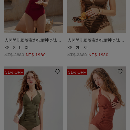
人間芭比塑腹寬帶包覆連身泳衣
人間芭比塑腹寬帶包覆連身泳衣
(厚杯款)
(厚杯款)
XS
S
L
XL
XS
2L
3L
NT$ 2880
NT$ 1980
NT$ 2880
NT$ 1980
31% OFF
31% OFF