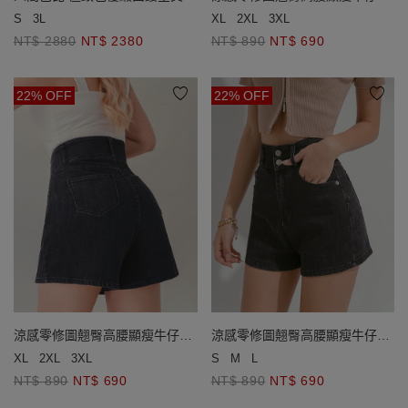
美背連身泳衣
褲
S
3L
XL
2XL
3XL
NT$ 2880
NT$ 2380
NT$ 890
NT$ 690
22% OFF
22% OFF
涼感零修圖翹臀高腰顯瘦牛仔短
涼感零修圖翹臀高腰顯瘦牛仔短
褲
褲
XL
2XL
3XL
S
M
L
NT$ 890
NT$ 690
NT$ 890
NT$ 690