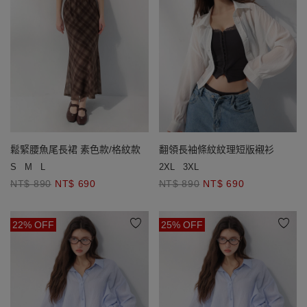
鬆緊腰魚尾長裙 素色款/格紋款
翻領長袖條紋紋理短版襯衫
S
M
L
2XL
3XL
NT$ 890
NT$ 690
NT$ 890
NT$ 690
22% OFF
25% OFF