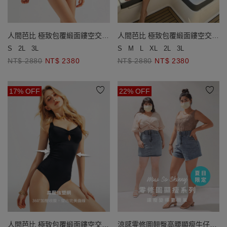
人間芭比 極致包覆緞面鏤空交叉
人間芭比 極致包覆緞面鏤空交叉
美背連身泳衣
美背連身泳衣
S
2L
3L
S
M
L
XL
2L
3L
NT$ 2880
NT$ 2380
NT$ 2880
NT$ 2380
17% OFF
22% OFF
人間芭比 極致包覆緞面鏤空交叉
涼感零修圖翹臀高腰顯瘦牛仔短