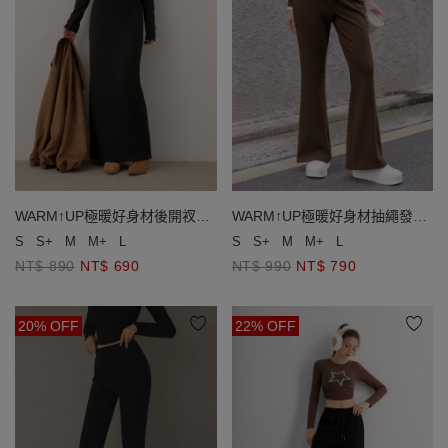
WARM↑UP極暖好身材後開衩發
WARM↑UP極暖好身材抽繩發熱
熱直筒長裙
小喇叭長褲
S
S+
M
M+
L
S
S+
M
M+
L
NT$ 890
NT$ 690
NT$ 990
NT$ 790
20% OFF
22% OFF