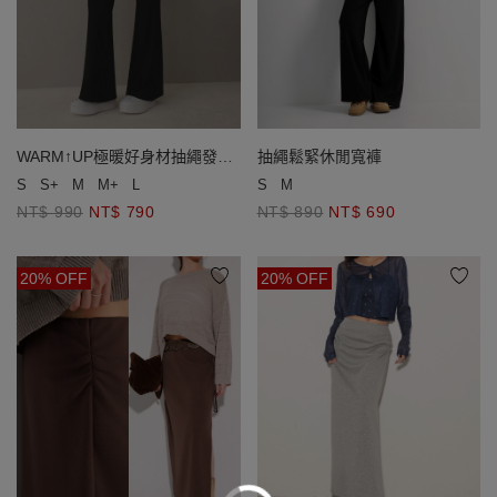
WARM↑UP極暖好身材抽繩發熱
抽繩鬆緊休閒寬褲
小喇叭長褲
S
S+
M
M+
L
S
M
NT$ 990
NT$ 790
NT$ 890
NT$ 690
20% OFF
20% OFF