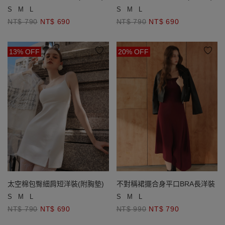
S
M
L
S
M
L
NT$ 790
NT$ 690
NT$ 790
NT$ 690
13% OFF
20% OFF
太空棉包臀細肩短洋裝(附胸墊)
不對稱裙擺合身平口BRA長洋裝
S
M
L
S
M
L
NT$ 790
NT$ 690
NT$ 990
NT$ 790