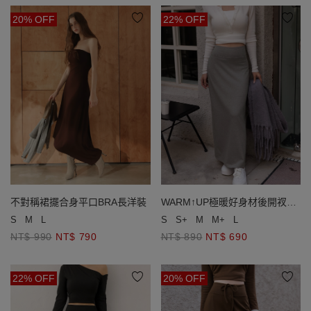
20% OFF
22% OFF
不對稱裙擺合身平口BRA長洋裝
WARM↑UP極暖好身材後開衩發
熱直筒長裙
S
M
L
S
S+
M
M+
L
NT$ 990
NT$ 790
NT$ 890
NT$ 690
22% OFF
20% OFF