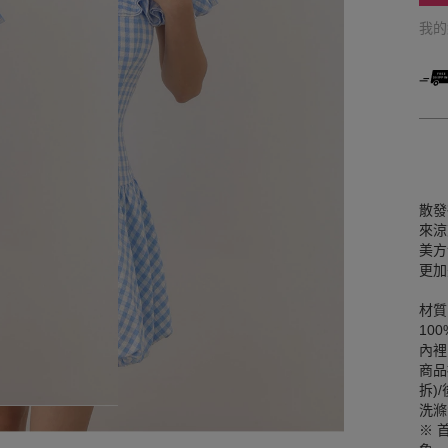
我
散發
來涼
美方
更加
材質
10
內裡
商品
拆)
洗滌
※ 