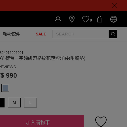
0
鞋款/配件
SALE
824015996001
AY 荷葉一字領綁帶格紋花苞短洋裝(附胸墊)
REVIEWS
$ 990
M
L
加入購物車