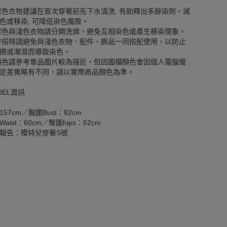
深色衣物建議在首次穿著前先下水清洗, 有助釋出多餘染劑，減
色或移染, 可降低染色風險。
深色與淺色衣物請分開洗滌，避免互相染色或產生移染現象。
穿搭時請避免與淺色衣物、配件、飾品一同搭配使用，以防止
擦或潮濕而導致染色。
顏色請參考單品圖片較為接近，但因圖檔顏色會因個人電腦螢
定差異略有不同，請以實際商品顏色為準。
DEL資訊
157cm／胸圍Bust：82cm
aist：60cm／臀圍hips：62cm
報告：模特兒穿著S號