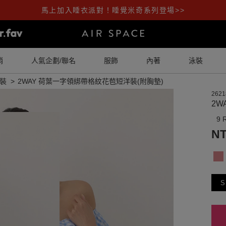
馬上加入睡衣派對！睡覺米奇系列登場>>
銷
人氣企劃/聯名
服飾
內著
泳裝
裝
2WAY 荷葉一字領綁帶格紋花苞短洋裝(附胸墊)
2621
2W
9 
NT
S