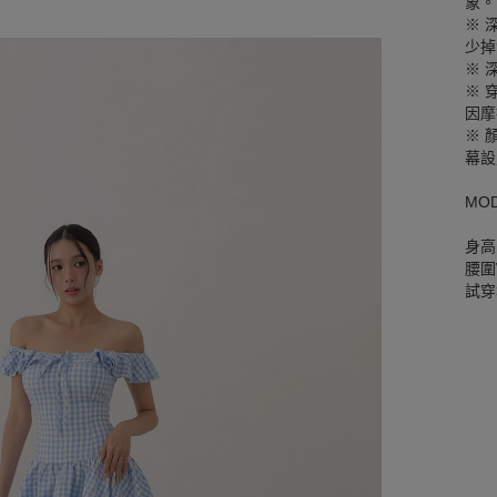
象。
※ 
少掉
※ 
※ 
因摩
※ 
幕設
MO
身高
腰圍W
試穿