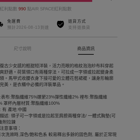
的紅利點數
990
點AIR SPACE紅利點數
免運費
退貨方式
預計2026-08-13到達
支持退換貨
尺寸說明
商品資訊
復古少女感的輕甜短洋裝，活力亮眼的格紋泡泡紗布料穿起
爽舒適。荷葉領口有兩種穿法，可拉成一字領或拉起變身柔
領。馬甲式收腰衣身下接可愛的立體花苞裙襬，讓身形輪廓
完美，是衣櫃中必備的洋裝單品。
:表布:聚酯纖維75%嫘縈23%彈性纖維2% 裡布:聚酯纖維
0% 罩杯內層材質:聚酯纖維100%
: 有 產地:中國
描述: 領子可一字領或是拉起至肩膀兩種穿法/ 一體式胸墊(可
/後附拉鍊
注意事項：
首次洗滌時,深色/飽和色系 較易釋出多餘的固色劑, 屬於正常現