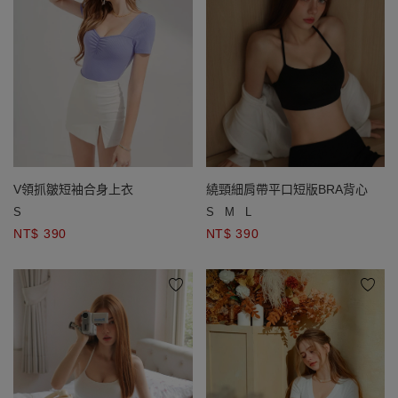
V領抓皺短袖合身上衣
繞頸細肩帶平口短版BRA背心
S
S
M
L
NT$ 390
NT$ 390