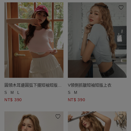
V領側抓皺短袖短版上衣
圓領木耳邊圓弧下擺短袖短版上
衣
S
M
S
M
L
NT$ 390
NT$ 390