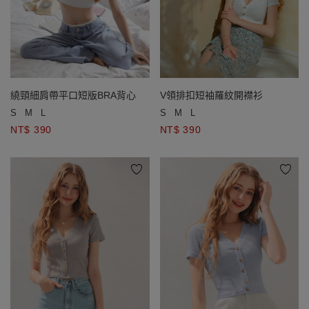
V領排扣短袖羅紋開襟衫
繞頸細肩帶平口短版BRA背心
S
M
L
S
M
L
NT$ 390
NT$ 390