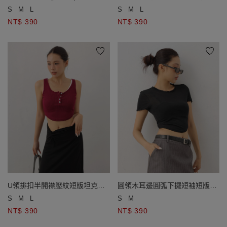
心
S
M
L
S
M
L
NT$ 390
NT$ 390
U領排扣半開襟壓紋短版坦克背
圓領木耳邊圓弧下擺短袖短版上
心
衣
S
M
L
S
M
NT$ 390
NT$ 390