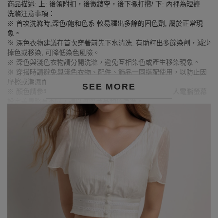
商品描述: 上: 後領附扣，後微鏤空，後下擺打攬/ 下: 內裡為短褲
洗滌注意事項：
※ 首次洗滌時,深色/飽和色系 較易釋出多餘的固色劑, 屬於正常現
象。
※ 深色衣物建議在首次穿著前先下水清洗, 有助釋出多餘染劑，減少
掉色或移染, 可降低染色風險。
※ 深色與淺色衣物請分開洗滌，避免互相染色或產生移染現象。
※ 穿搭時請避免與淺色衣物、配件、飾品一同搭配使用，以防止因
摩擦或潮濕而導致染色。
SEE MORE
※ 顏色請參考單品圖片較為接近，但因圖檔顏色會因個人電腦螢幕
設定差異略有不同，請以實際商品顏色為準。
MODEL資訊
身高166cm／胸圍Bust：95cm
腰圍Waist：77cm／臀圍hips：97cm
試穿報告：模特兒穿著XL號
身高173cm／胸圍Bust：84cm
腰圍Waist：59cm／臀圍hips：91cm
試穿報告：模特兒穿著S號