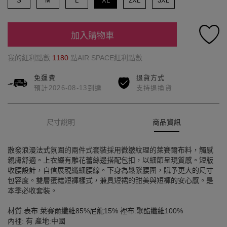
S
M
L
XL
2XL
3XL
加入購物車
我的紅利點數
1180
點AIR SPACE紅利點數
免運費
退貨方式
預計2026-08-13到達
支持退換貨
尺寸說明
商品資訊
散發浪漫法式氛圍的兩件式套裝採用微皺紋理的萊賽爾布料，觸感
親膚舒適。上衣綴有雕花蕾絲邊搭配包扣，以細節呈現質感。短版
收腰設計，自信展現纖細腰線。下身為鬆緊腰圍，賦予更大的尺寸
包容度。雙層蛋糕短褲樣式，兼具短裙的甜美與短褲的安心感。是
本季必收套裝。
材質:表布:萊賽爾纖維85%尼龍15% 裡布:聚酯纖維100%
內裡: 有 產地:中國