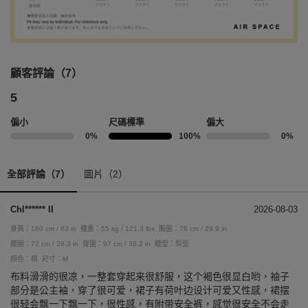
顧客評論（7）
5
偏小
尺碼標準
偏大
0%
100%
0%
全部評論（7）
圖片（2）
Chl****** II
2026-08-03
身高：160 cm / 63 in
體重：55 kg / 121.3 lbs
胸圍：76 cm / 29.9 in
腰圍：72 cm / 28.3 in
臀圍：97 cm / 38.2 in
體型：梨型
顏色：橘
尺寸：M
布料滑滑的很凉，一整套穿起来很舒服，这个褐色很显白哟，袖子
部分是公主袖，穿了很可爱，裙子有荷叶边设计可爱又性感，裙摆
很轻会飘一下飘一下，很性感，有附带安全裤，感觉很安全不会走