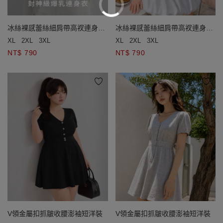
冰絲裸感蕾絲細肩帶高衩連身衣
冰絲裸感蕾絲細肩帶高衩連身衣
(附胸墊)
(附胸墊)
XL
2XL
3XL
XL
2XL
3XL
NT$ 790
NT$ 790
V領金屬扣抓皺收腰澎袖短洋裝
V領金屬扣抓皺收腰澎袖短洋裝