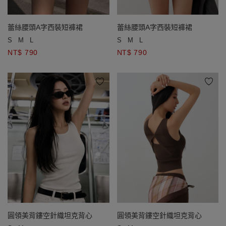
蕾絲腰頭A字西裝短褲裙
蕾絲腰頭A字西裝短褲裙
S
M
L
S
M
L
NT$ 790
NT$ 790
圓領美背鏤空針織坦克背心
圓領美背鏤空針織坦克背心