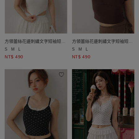
方領蕾絲花邊刺繡文字短袖短版
方領蕾絲花邊刺繡文字短袖短版
羅紋上衣
羅紋上衣
S
M
L
S
M
L
NT$ 490
NT$ 490