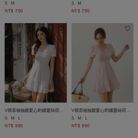
開襟針織衫
開襟針織衫
S
M
S
M
NT$ 790
NT$ 790
V領澎袖抽皺愛心刺繡蕾絲荷葉
V領澎袖抽皺愛心刺繡蕾絲荷葉
邊短洋裝
邊短洋裝
S
M
L
S
M
L
NT$ 990
NT$ 990