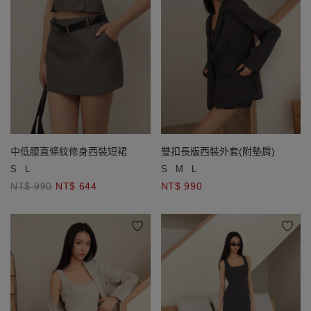
中低腰直條紋修身西裝短裙
雙扣長版西裝外套(附墊肩)
S
L
S
M
L
NT$ 990
NT$ 644
NT$ 990