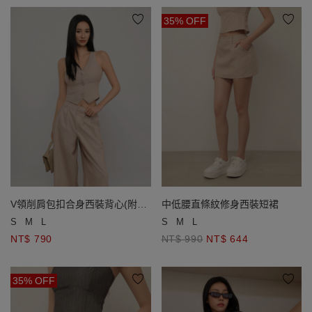
35% OFF
V領削肩包扣合身西裝背心(附胸
中低腰直條紋修身西裝短裙
墊)
S
M
L
S
M
L
NT$ 790
NT$ 990
NT$ 644
35% OFF