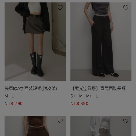
雙車線A字西裝短裙(附皮帶)
【柔光空氣層】直筒西裝長褲
M
L
S+
M
M+
L
NT$ 790
NT$ 890