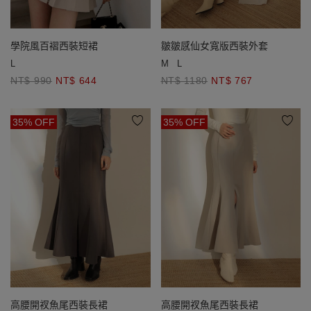
學院風百褶西裝短裙
皺皺感仙女寬版西裝外套
L
M
L
NT$ 990
NT$ 644
NT$ 1180
NT$ 767
35% OFF
35% OFF
高腰開衩魚尾西裝長裙
高腰開衩魚尾西裝長裙