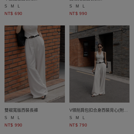
S
M
L
S
M
L
NT$ 690
NT$ 990
雙褶寬版西裝長褲
V領削肩包扣合身西裝背心(附胸
墊)
S
M
L
S
M
L
NT$ 990
NT$ 790