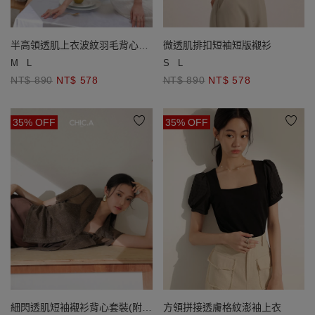
半高領透肌上衣波紋羽毛背心套
微透肌排扣短袖短版襯衫
裝
M
L
S
L
NT$ 890
NT$ 578
NT$ 890
NT$ 578
35% OFF
35% OFF
方領拼接透膚格紋澎袖上衣
細閃透肌短袖襯衫背心套裝(附胸