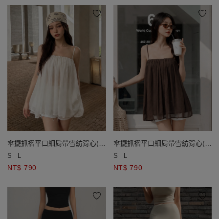
傘擺抓褶平口細肩帶雪紡背心(附
傘擺抓褶平口細肩帶雪紡背心(附
胸墊)
胸墊)
S
L
S
L
NT$ 790
NT$ 790