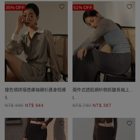
35% OFF
51% OFF
撞色領拼接透膚袖襯衫連身短褲
兩件式透肌網紗側抓皺長袖上衣
(附胸墊)
S
L
NT$ 990
NT$ 644
NT$ 790
NT$ 387