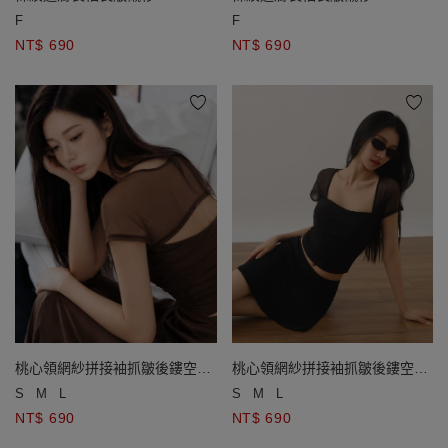
F
F
NT$ 690
NT$ 690
桃心領網紗拼接袖抓皺後鏤空短
桃心領網紗拼接袖抓皺後鏤空短
版上衣(附胸墊)
版上衣(附胸墊)
S
M
L
S
M
L
NT$ 690
NT$ 690