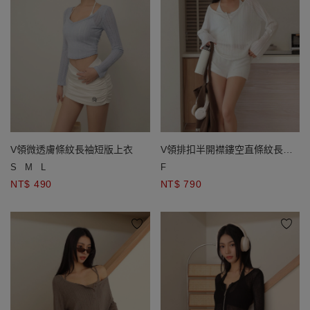
V領微透膚條紋長袖短版上衣
V領排扣半開襟鏤空直條紋長袖
寬版針織衫
S
M
L
F
NT$ 490
NT$ 790