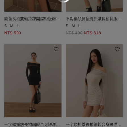
圓領長袖雙頭拉鍊開襟短版羅紋
不對稱領側抽繩抓皺長袖長版上
針織衫
衣
S
M
L
S
M
L
NT$ 590
NT$ 490
NT$ 318
一字領抓皺長袖網紗合身短洋裝
一字領抓皺長袖網紗合身短洋裝