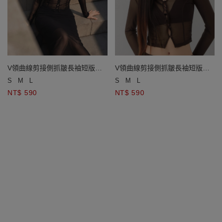
V領曲線剪接側抓皺長袖短版透
V領曲線剪接側抓皺長袖短版透
膚排扣上衣
膚排扣上衣
S
M
L
S
M
L
NT$ 590
NT$ 590