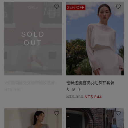
35% OFF
SOLD
OUT
輕奢透肌層次羽毛長袖套裝
V型翻領後交叉綁帶條紋透膚長
袖襯衫
NT$ 990
S
M
L
NT$ 990
NT$ 644