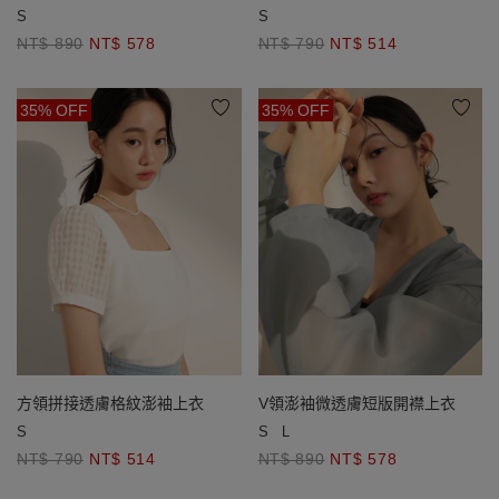
墊)
S
S
NT$ 790
NT$ 514
NT$ 890
NT$ 578
35% OFF
35% OFF
方領拼接透膚格紋澎袖上衣
V領澎袖微透膚短版開襟上衣
S
S
L
NT$ 790
NT$ 514
NT$ 890
NT$ 578