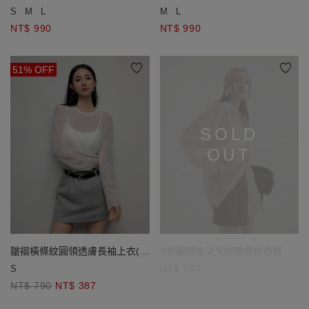
(附胸墊)
(附胸墊)
S
M
L
M
L
NT$ 990
NT$ 990
51% OFF
SOLD
OUT
皺褶橫條紋圓領透膚長袖上衣(附
V型翻領後交叉綁帶條紋透膚長
背心)
袖襯衫
NT$ 990
S
NT$ 790
NT$ 387