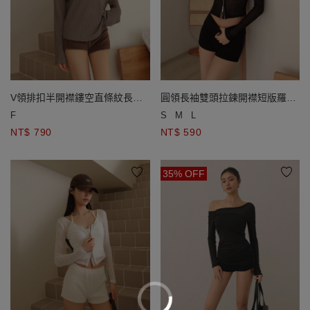
V領排扣半開襟鏤空直條紋長袖
圓領長袖雙頭拉鍊開襟短版羅紋
寬版針織衫
針織衫
F
S
M
L
NT$ 790
NT$ 590
35% OFF