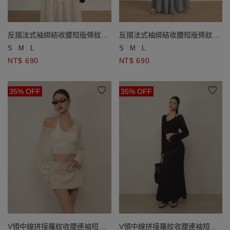
反摺法式袖綁結收腰短版條紋襯
反摺法式袖綁結收腰短版條紋襯
衫
衫
S
M
L
S
M
L
NT$ 690
NT$ 690
35% OFF
35% OFF
V領中線拼接羅紋收腰連袖短版
V領中線拼接羅紋收腰連袖短版