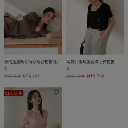
細閃透肌短袖襯衫背心套裝(附胸
氣質針織短版開襟上衣套裝
墊)
S
S
NT$ 890
NT$ 703
NT$ 1080
NT$ 702
51% OFF