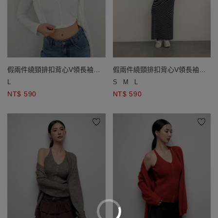
假兩件繞頸排扣背心V領長袖短
假兩件繞頸排扣背心V領長袖短
版羅紋開襟衫
版羅紋開襟衫
L
S
M
L
NT$ 590
NT$ 590