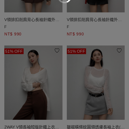
V領排扣削肩背心長袖針織外套
V領排扣削肩背心長袖針織外套
套裝
套裝
F
F
NT$ 990
NT$ 990
51% OFF
51% OFF
2WAY V領長袖短版針織上衣細
皺褶橫條紋圓領透膚長袖上衣(附