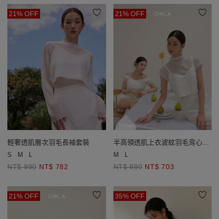
21% OFF
21% OFF
輕奢透肌層次羽毛長袖套裝
半高領透肌上衣波紋羽毛背心套
裝
S
M
L
M
L
NT$ 990
NT$ 782
NT$ 890
NT$ 703
21% OFF
35% OFF