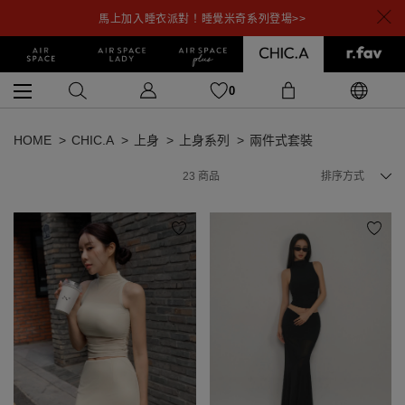
馬上加入睡衣派對！睡覺米奇系列登場>>
0
HOME
CHIC.A
上身
上身系列
兩件式套裝
23
商品
排序方式