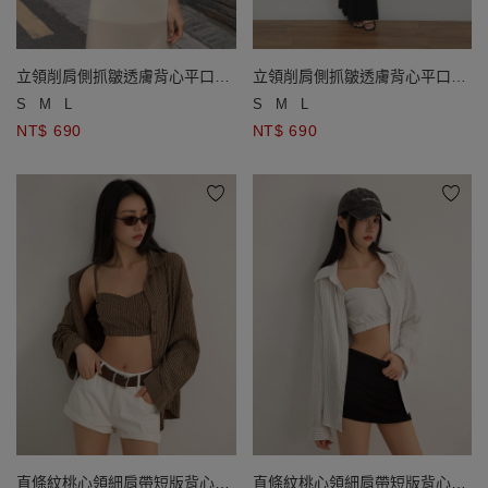
立領削肩側抓皺透膚背心平口小
立領削肩側抓皺透膚背心平口小
可愛套裝
可愛套裝
S
M
L
S
M
L
NT$ 690
NT$ 690
直條紋桃心領細肩帶短版背心長
直條紋桃心領細肩帶短版背心長