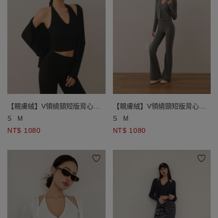
【親膚絨】V領繞頸短版背心長
【親膚絨】V領繞頸短版背心長
袖單扣開襟針織衫套裝
袖單扣開襟針織衫套裝
S
M
S
M
NT$ 1080
NT$ 1080