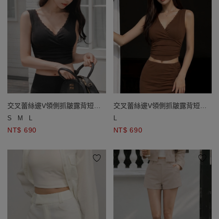
交叉蕾絲邊V領側抓皺露背短版
交叉蕾絲邊V領側抓皺露背短版
背心(附胸墊)
背心(附胸墊)
S
M
L
L
NT$ 690
NT$ 690