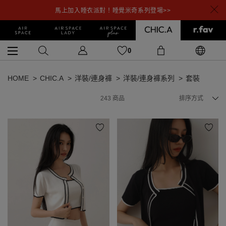
馬上加入睡衣派對！睡覺米奇系列登場>>
0
HOME
CHIC.A
洋裝/連身褲
洋裝/連身褲系列
套裝
243
商品
排序方式