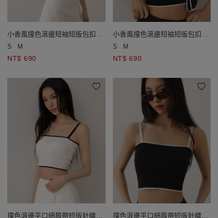
小香風撞色滾邊短袖短版包扣開
小香風撞色滾邊短袖短版包扣開
襟針織衫
襟針織衫
S
M
S
M
NT$ 690
NT$ 690
撞色滾邊平口細肩帶短版針織背
撞色滾邊平口細肩帶短版針織背