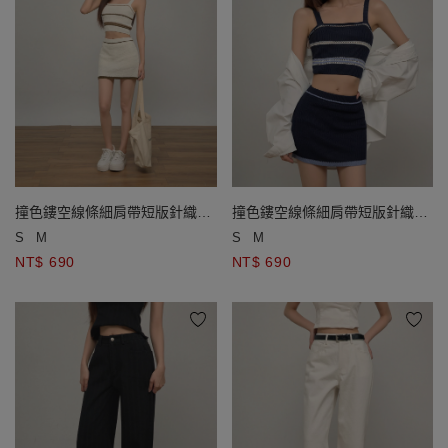
撞色鏤空線條細肩帶短版針織背
撞色鏤空線條細肩帶短版針織背
心
心
S
M
S
M
NT$ 690
NT$ 690