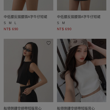
中低腰反摺腰頭A字牛仔短裙
中低腰反摺腰頭A字牛仔短裙
S
M
L
S
M
NT$ 690
NT$ 690
船領側鏤空綁帶短版背心
船領側鏤空綁帶短版背心